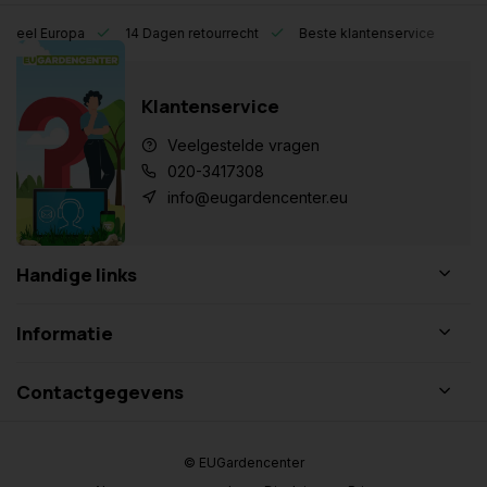
eel Europa
14 Dagen retourrecht
Beste klantenservice
Klantenservice
Veelgestelde vragen
020-3417308
info@eugardencenter.eu
Handige links
Informatie
Contactgegevens
© EUGardencenter