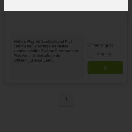
Met de Plagron Seedbooster Plus
Verlanglijst
heeft u een krachtige en veilige
kiemversneller. Plagron Seedbooster
Vergelijk
Plus versnelt niet alleen de
ontkieming maar geef...
1