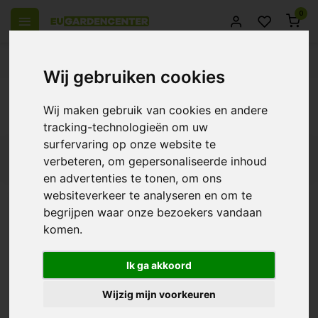
0
el Europa
14 Dagen retourrecht
Beste klantenservice
Wij gebruiken cookies
Terug
Wij maken gebruik van cookies en andere
Producten getagd met seed
tracking-technologieën om uw
surfervaring op onze website te
Filters
verbeteren, om gepersonaliseerde inhoud
en advertenties te tonen, om ons
websiteverkeer te analyseren en om te
begrijpen waar onze bezoekers vandaan
komen.
Plagron Seedbooster
Plus
€18,12
Ik ga akkoord
Wijzig mijn voorkeuren