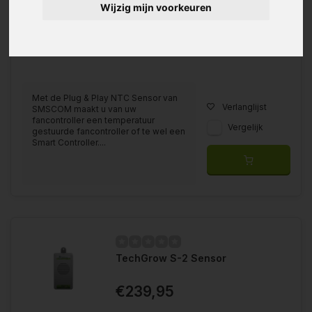
Wijzig mijn voorkeuren
Met de Plug & Play NTC Sensor van
Verlanglijst
SMSCOM maakt u van uw
fancontroller een temperatuur
Vergelijk
gestuurde fancontroller of te wel een
Smart Controller....
TechGrow S-2 Sensor
€239,95