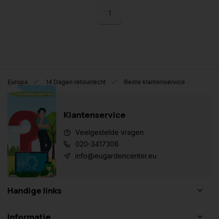
1
eel Europa
14 Dagen retourrecht
Beste klantenservice
Klantenservice
Veelgestelde vragen
020-3417308
info@eugardencenter.eu
Handige links
Informatie