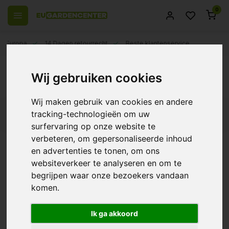
0
el Europa
14 Dagen retourrecht
Beste klantenservice
Terug
Wij gebruiken cookies
Producten getagd met sensor
Wij maken gebruik van cookies en andere
tracking-technologieën om uw
Filters
surfervaring op onze website te
verbeteren, om gepersonaliseerde inhoud
en advertenties te tonen, om ons
websiteverkeer te analyseren en om te
SMSCOM Smart NTC
begrijpen waar onze bezoekers vandaan
Sensor
komen.
€14,10
Ik ga akkoord