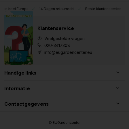
eel Europa
14 Dagen retourrecht
Beste klantenservice
Klantenservice
Veelgestelde vragen
020-3417308
info@eugardencenter.eu
Handige links
Informatie
Contactgegevens
© EUGardencenter