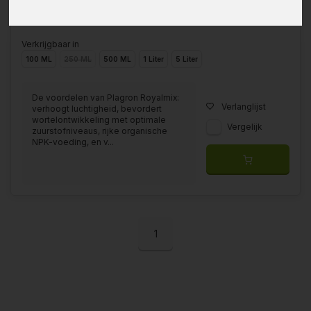
Verkrijgbaar in
100 ML
250 ML
500 ML
1 Liter
5 Liter
De voordelen van Plagron Royalmix:
Verlanglijst
verhoogt luchtigheid, bevordert
wortelontwikkeling met optimale
Vergelijk
zuurstofniveaus, rijke organische
NPK-voeding, en v...
1