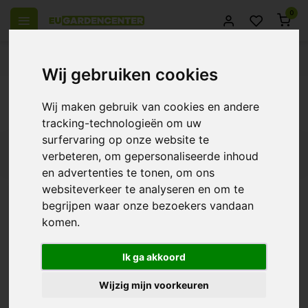
0
el Europa
14 Dagen retourrecht
Beste klantenservice
Wij gebruiken cookies
Terug
Wij maken gebruik van cookies en andere
Producten getagd met smell enchancer
tracking-technologieën om uw
surfervaring op onze website te
Filters
verbeteren, om gepersonaliseerde inhoud
en advertenties te tonen, om ons
websiteverkeer te analyseren en om te
begrijpen waar onze bezoekers vandaan
komen.
Plagron Sugar Royal
€52,59
Ik ga akkoord
Wijzig mijn voorkeuren