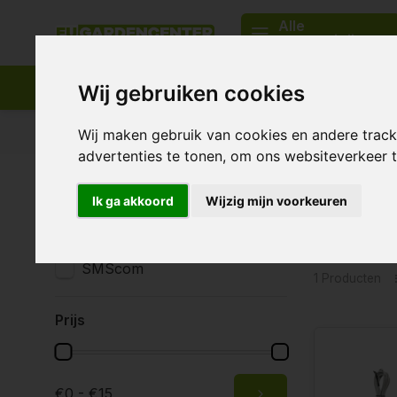
Alle
categorieën
Wij gebruiken cookies
Passend assortiment
Levering in heel Europa
Wij maken gebruik van cookies en andere trac
advertenties te tonen, om ons websiteverkeer
Home
Tags
SMSCOM
Ik ga akkoord
Wijzig mijn voorkeuren
Produc
Merken
Alle merken
SMScom
1 Producten
Prijs
€0 - €15