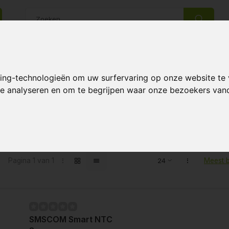
14 Dagen retourrecht
Beste klantenservice
king-technologieën om uw surfervaring op onze website te
 te analyseren en om te begrijpen waar onze bezoekers va
ten getagd met SMSCOM
Pagina 1 van 1
Meest 
SMSCOM Smart NTC