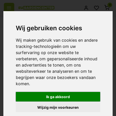
0
el Europa
14 Dagen retourrecht
Beste klantenservice
Wij gebruiken cookies
Terug
Wij maken gebruik van cookies en andere
Producten getagd met starter
tracking-technologieën om uw
surfervaring op onze website te
Filters
verbeteren, om gepersonaliseerde inhoud
en advertenties te tonen, om ons
websiteverkeer te analyseren en om te
begrijpen waar onze bezoekers vandaan
komen.
Plagron Top Grow Box
€50,98
Ik ga akkoord
€43,10
18%
Wijzig mijn voorkeuren