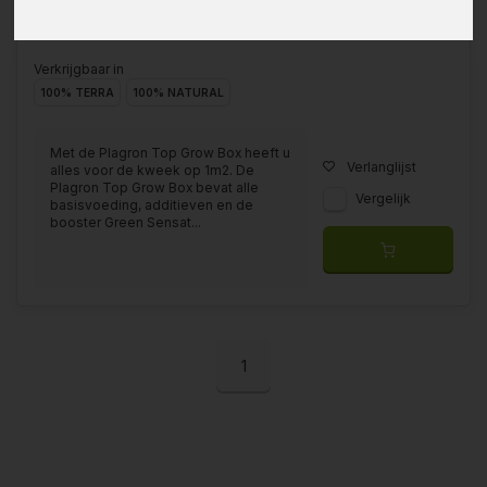
Verkrijgbaar in
100% TERRA
100% NATURAL
Met de Plagron Top Grow Box heeft u
Verlanglijst
alles voor de kweek op 1m2. De
Plagron Top Grow Box bevat alle
Vergelijk
basisvoeding, additieven en de
booster Green Sensat...
1