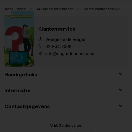
eel Europa
14 Dagen retourrecht
Beste klantenservice
Klantenservice
Veelgestelde vragen
020-3417308
info@eugardencenter.eu
Handige links
Informatie
Contactgegevens
© EUGardencenter