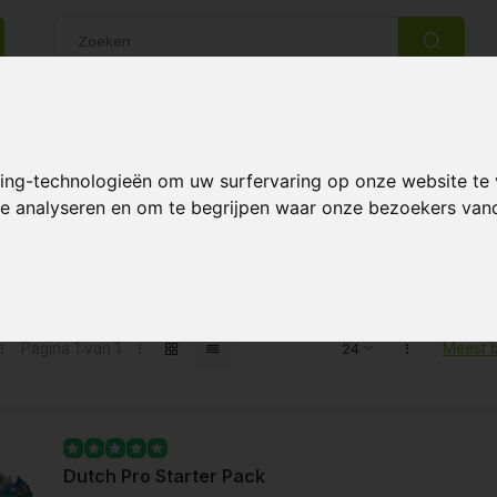
14 Dagen retourrecht
Beste klantenservice
king-technologieën om uw surfervaring op onze website te
 te analyseren en om te begrijpen waar onze bezoekers va
ten getagd met starterset
Pagina 1 van 1
Meest 
Dutch Pro Starter Pack