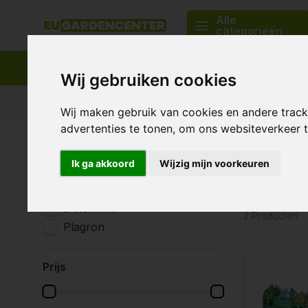
Alle
categorieën
Wij gebruiken cookies
Passend assortiment
Levering in heel Europa
Wij maken gebruik van cookies en andere trac
advertenties te tonen, om ons websiteverkeer
Home
Tags
starterset
Produc
Merken
Ik ga akkoord
Wijzig mijn voorkeuren
Alle merken
Dutch Pro
2 Producten
Plagron
Prijs