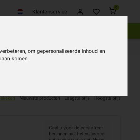
0
Klantenservice
 verbeteren, om gepersonaliseerde inhoud en
ndaan komen.
bekeken
Nieuwste producten
Laagste prijs
Hoogste prijs
Gaat u voor de eerste keer
beginnen met het cultiveren
van gewassen in een kleine