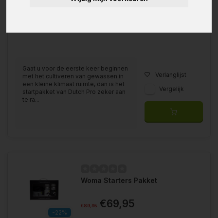
Gaat u voor de eerste keer beginnen
Verlanglijst
met het cultiveren van gewassen in
een kleine klimaat ruimte, dan is het
Vergelijk
startpakket van Dutch Pro zeker aan
te ra...
Woma Starters Pakket
€69,95
€89,95
-22%