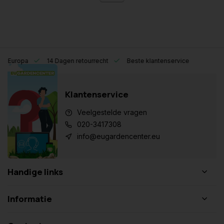
eel Europa
14 Dagen retourrecht
Beste klantenservice
Klantenservice
Veelgestelde vragen
020-3417308
info@eugardencenter.eu
Handige links
Informatie