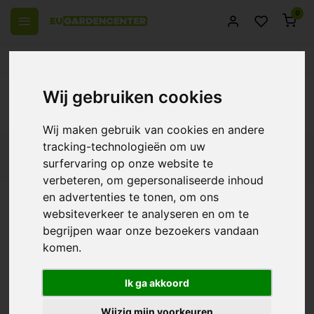
0
el Europa
14 Dagen retourrecht
Beste klantenservice
Terug
Wij gebruiken cookies
Producten getagd met startpakket
Wij maken gebruik van cookies en andere
tracking-technologieën om uw
Filters
surfervaring op onze website te
verbeteren, om gepersonaliseerde inhoud
en advertenties te tonen, om ons
websiteverkeer te analyseren en om te
Dutch Pro Starter Pack
begrijpen waar onze bezoekers vandaan
komen.
€71,45
Ik ga akkoord
Wijzig mijn voorkeuren