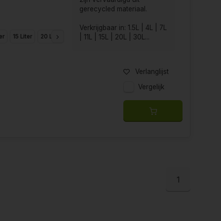
gerecycled materiaal.
Verkrijgbaar in: 1.5L | 4L | 7L
er
15 Liter
20 Liter
30 Liter
50 Liter
| 11L | 15L | 20L | 30L...
Verlanglijst
Vergelijk
1