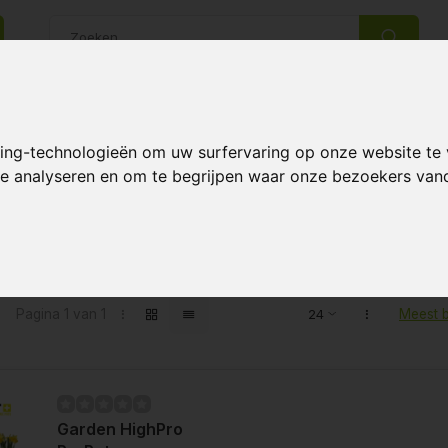
14 Dagen retourrecht
Beste klantenservice
king-technologieën om uw surfervaring op onze website te
 te analyseren en om te begrijpen waar onze bezoekers va
ten getagd met stoffen potten
Pagina 1 van 1
Meest 
Garden HighPro