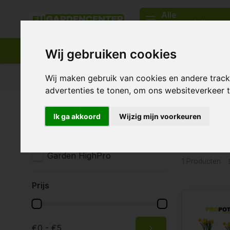
Alle
categorieën
Wij gebruiken cookies
Passend assortiment
Levering in heel Europa
Wij maken gebruik van cookies en andere trac
advertenties te tonen, om ons websiteverkeer
Home
Tags
stoffen potten
Ik ga akkoord
Wijzig mijn voorkeuren
Produc
Merken
Alle merken
Garden HighPro
1 Producten
Prijs
€0 - €5