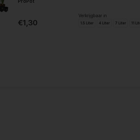
ProPot
Verkrijgbaar in
€1,30
1.5 Liter
4 Liter
7 Liter
11 Lit