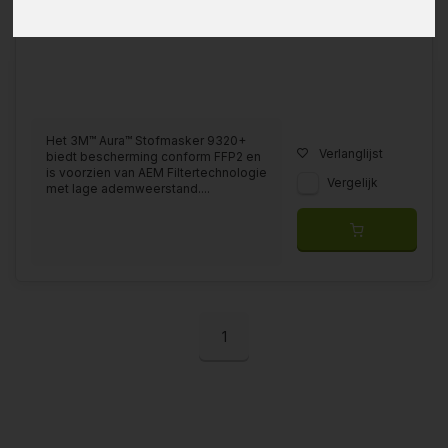
Het 3M™ Aura™ Stofmasker 9320+
Verlanglijst
biedt bescherming conform FFP2 en
is voorzien van AEM Filtertechnologie
Vergelijk
met lage ademweerstand....
1