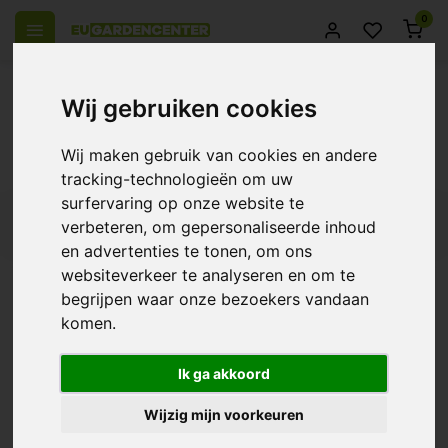
0
el Europa
14 Dagen retourrecht
Beste klantenservice
Wij gebruiken cookies
Terug
Wij maken gebruik van cookies en andere
Producten getagd met Stofmasker
tracking-technologieën om uw
surfervaring op onze website te
Filters
verbeteren, om gepersonaliseerde inhoud
en advertenties te tonen, om ons
websiteverkeer te analyseren en om te
begrijpen waar onze bezoekers vandaan
komen.
3M Aura Stofmasker
€7,50
Ik ga akkoord
Wijzig mijn voorkeuren