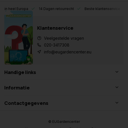
eel Europa
14 Dagen retourrecht
Beste klantenservice
Klantenservice
Veelgestelde vragen
020-3417308
info@eugardencenter.eu
Handige links
Informatie
Contactgegevens
© EUGardencenter