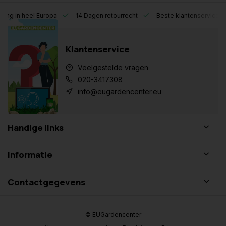
heel Europa
14 Dagen retourrecht
Beste klantenservice
Klantenservice
Veelgestelde vragen
020-3417308
info@eugardencenter.eu
Handige links
Informatie
Contactgegevens
© EUGardencenter