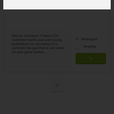
Met de TechGrow T-Nano CO2
Verlanglijst
Controller heeft u een eenvoudig
bedienbare no-nonsense CO2
Vergelijk
controller die geschikt is van kleine
tot zeer grote ruimten....
1