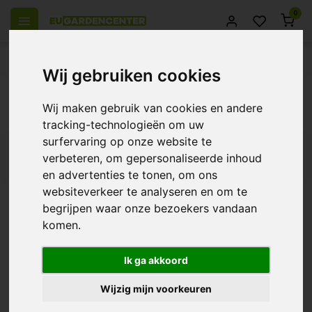
0
el Europa
14 Dagen retourrecht
Beste klantenservice
Wij gebruiken cookies
Terug
Wij maken gebruik van cookies en andere
Producten getagd met T-Nano
tracking-technologieën om uw
surfervaring op onze website te
Filters
verbeteren, om gepersonaliseerde inhoud
en advertenties te tonen, om ons
websiteverkeer te analyseren en om te
begrijpen waar onze bezoekers vandaan
komen.
TechGrow T-Nano CO2
Controller
€209,00
Ik ga akkoord
Wijzig mijn voorkeuren