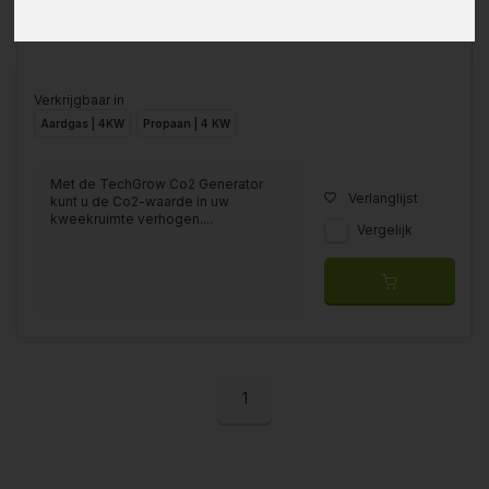
Verkrijgbaar in
Aardgas | 4KW
Propaan | 4 KW
Met de TechGrow Co2 Generator
Verlanglijst
kunt u de Co2-waarde in uw
kweekruimte verhogen....
Vergelijk
1