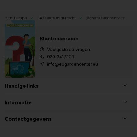
eel Europa
14 Dagen retourrecht
Beste klantenservice
Klantenservice
Veelgestelde vragen
020-3417308
info@eugardencenter.eu
Handige links
Informatie
Contactgegevens