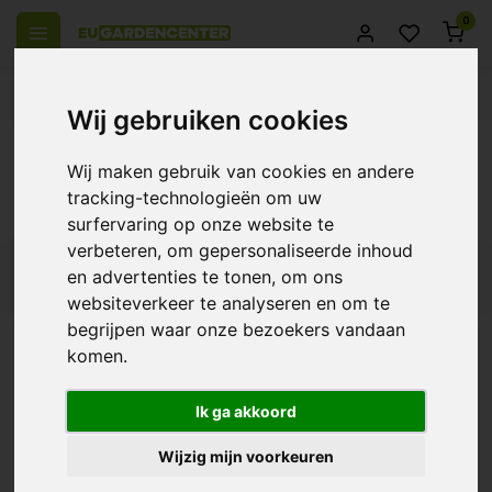
0
el Europa
14 Dagen retourrecht
Beste klantenservice
Wij gebruiken cookies
Terug
Wij maken gebruik van cookies en andere
Producten getagd met TechGrow Co2
tracking-technologieën om uw
Generator
surfervaring op onze website te
verbeteren, om gepersonaliseerde inhoud
en advertenties te tonen, om ons
Filters
websiteverkeer te analyseren en om te
begrijpen waar onze bezoekers vandaan
komen.
TechGrow Co2
Generator
Ik ga akkoord
€418,95
Wijzig mijn voorkeuren