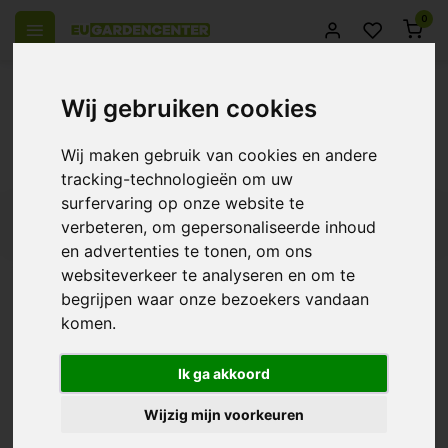
0
el Europa
14 Dagen retourrecht
Beste klantenservice
Wij gebruiken cookies
Terug
Wij maken gebruik van cookies en andere
Producten getagd met Topharder
tracking-technologieën om uw
surfervaring op onze website te
Filters
verbeteren, om gepersonaliseerde inhoud
en advertenties te tonen, om ons
websiteverkeer te analyseren en om te
begrijpen waar onze bezoekers vandaan
komen.
Gout Topharder 3
€57,95
Ik ga akkoord
Wijzig mijn voorkeuren