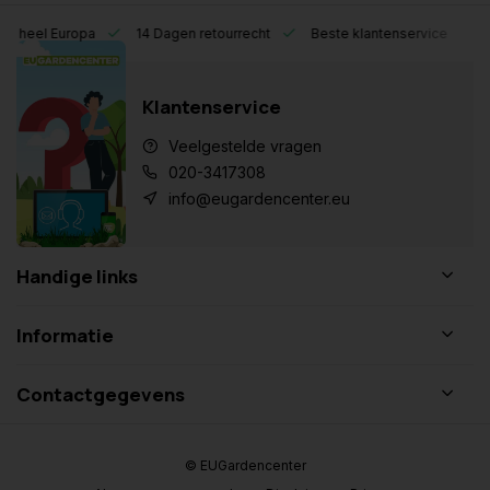
eel Europa
14 Dagen retourrecht
Beste klantenservice
Klantenservice
Veelgestelde vragen
020-3417308
info@eugardencenter.eu
Handige links
Informatie
Contactgegevens
© EUGardencenter