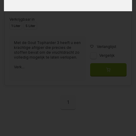
Verkrijgbaar in
1 Liter
5 Liter
Met de Gout Topharder 3 heeft u een
Verlanglijst
krachtige afrijper die precies de
stoffen bevat om de vruchtdracht zo
Vergelijk
volledig mogelijk te laten verlopen.
Verk...
1