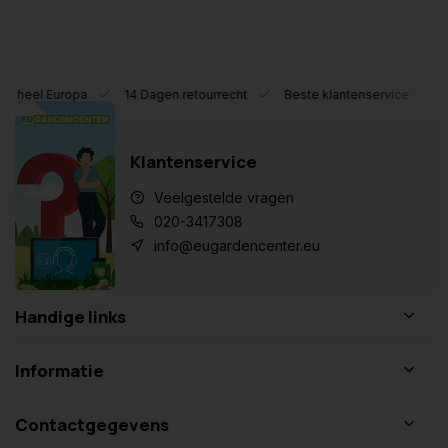
eel Europa
14 Dagen retourrecht
Beste klantenservice
Klantenservice
Veelgestelde vragen
020-3417308
info@eugardencenter.eu
Handige links
Informatie
Contactgegevens