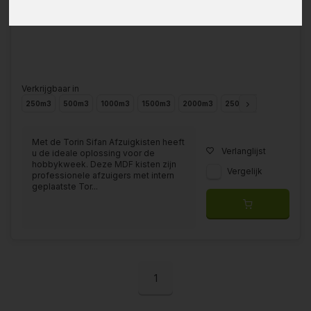
Verkrijgbaar in
250m3
500m3
1000m3
1500m3
2000m3
2500m3
Met de Torin Sifan Afzuigkisten heeft
Verlanglijst
u de ideale oplossing voor de
hobbykweek. Deze MDF kisten zijn
Vergelijk
professionele afzuigers met intern
geplaatste Tor...
1