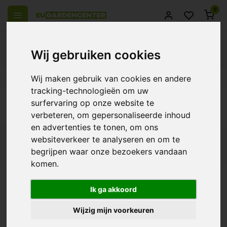
0
Wij gebruiken cookies
el Europa
14 Dagen retourrecht
Beste klantenservice
Wij maken gebruik van cookies en andere
tracking-technologieën om uw
Terug
surfervaring op onze website te
Producten getagd met Torin Sifan
verbeteren, om gepersonaliseerde inhoud
en advertenties te tonen, om ons
websiteverkeer te analyseren en om te
Filters
begrijpen waar onze bezoekers vandaan
komen.
Ik ga akkoord
Torin Sifan Afzuigkist
MDF
Wijzig mijn voorkeuren
€162,15