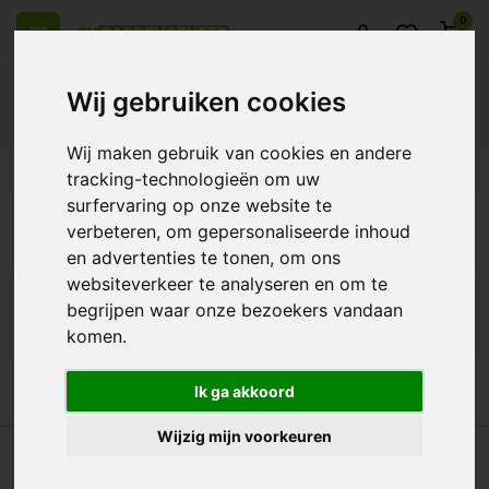
0
Wij gebruiken cookies
Wij maken gebruik van cookies en andere
el Europa
14 Dagen retourrecht
Beste klantenservice
tracking-technologieën om uw
surfervaring op onze website te
Terug
verbeteren, om gepersonaliseerde inhoud
Producten getagd met TriPack
en advertenties te tonen, om ons
websiteverkeer te analyseren en om te
begrijpen waar onze bezoekers vandaan
Filters
komen.
Ik ga akkoord
Wijzig mijn voorkeuren
heel Europa
14 Dagen retourrecht
Beste klantenservice