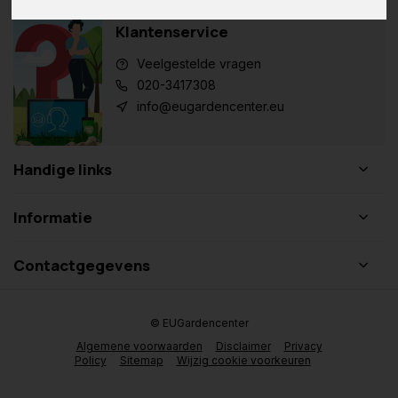
Klantenservice
Veelgestelde vragen
020-3417308
info@eugardencenter.eu
Handige links
Informatie
Contactgegevens
© EUGardencenter
Algemene voorwaarden
Disclaimer
Privacy
Policy
Sitemap
Wijzig cookie voorkeuren