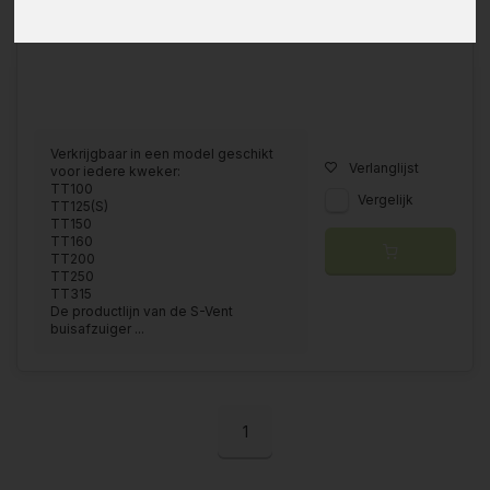
Verkrijgbaar in een model geschikt
Verlanglijst
voor iedere kweker:
TT100
Vergelijk
TT125(S)
TT150
TT160
TT200
TT250
TT315
De productlijn van de S-Vent
buisafzuiger ...
1