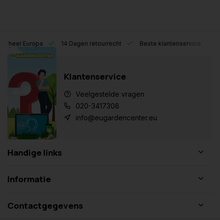
heel Europa
14 Dagen retourrecht
Beste klantenservice
Klantenservice
Veelgestelde vragen
020-3417308
info@eugardencenter.eu
Handige links
Informatie
Contactgegevens