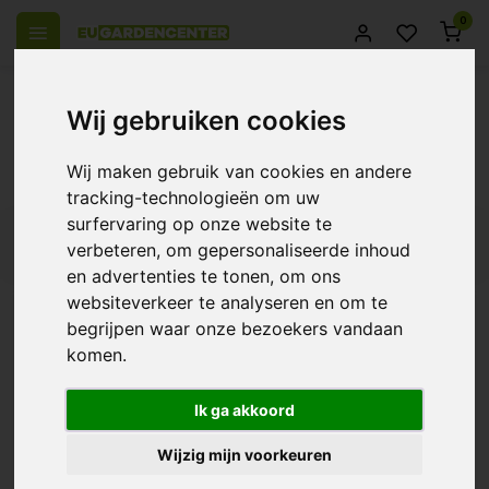
0
el Europa
14 Dagen retourrecht
Beste klantenservice
Wij gebruiken cookies
Terug
Wij maken gebruik van cookies en andere
Producten getagd met tt160
tracking-technologieën om uw
surfervaring op onze website te
Filters
verbeteren, om gepersonaliseerde inhoud
en advertenties te tonen, om ons
websiteverkeer te analyseren en om te
begrijpen waar onze bezoekers vandaan
komen.
S-Vent Buisafzuiger - TT
€35,95
Ik ga akkoord
Wijzig mijn voorkeuren