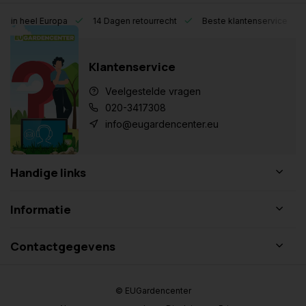
eel Europa
14 Dagen retourrecht
Beste klantenservice
Klantenservice
Veelgestelde vragen
020-3417308
info@eugardencenter.eu
Handige links
Informatie
Contactgegevens
© EUGardencenter