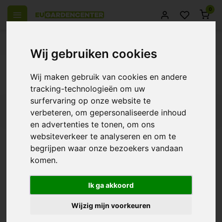
0
el Europa
14 Dagen retourrecht
Beste klantenservice
Wij gebruiken cookies
Terug
Wij maken gebruik van cookies en andere
Producten getagd met Waterleidingen
tracking-technologieën om uw
surfervaring op onze website te
Filters
verbeteren, om gepersonaliseerde inhoud
en advertenties te tonen, om ons
websiteverkeer te analyseren en om te
begrijpen waar onze bezoekers vandaan
komen.
AutoPot Waterleidingen
€1,95
Ik ga akkoord
Wijzig mijn voorkeuren