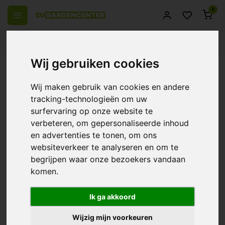
0
 over Europe
14 Days return policy
Best customer service
Wij gebruiken cookies
Back
Aluminum Bag ~ Retaining Bag
Wij maken gebruik van cookies en andere
0/10 (0 Reviews)
Compare
tracking-technologieën om uw
surfervaring op onze website te
verbeteren, om gepersonaliseerde inhoud
en advertenties te tonen, om ons
websiteverkeer te analyseren en om te
begrijpen waar onze bezoekers vandaan
komen.
Ik ga akkoord
Wijzig mijn voorkeuren