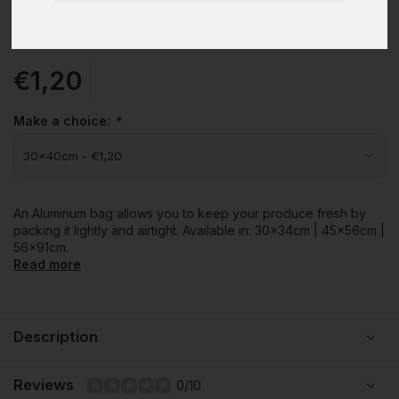
€1,20
Make a choice:
*
An Aluminum bag allows you to keep your produce fresh by
packing it lightly and airtight. Available in: 30x34cm | 45x56cm |
56x91cm.
Read more
Description
Reviews
0/10