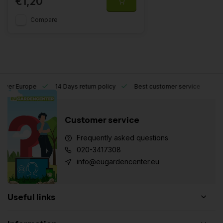
€1,20
Compare
l over Europe
14 Days return policy
Best customer service
Customer service
Frequently asked questions
020-3417308
info@eugardencenter.eu
Useful links