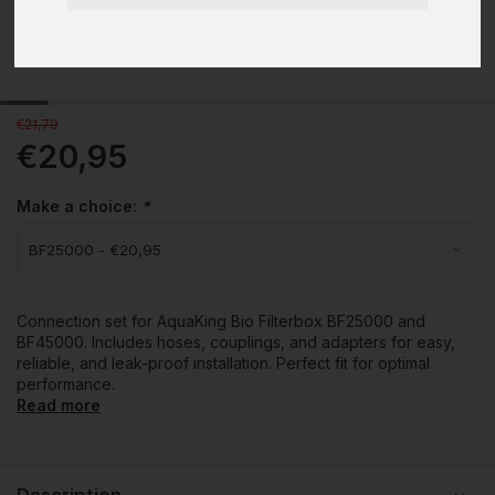
€21,79
€20,95
Make a choice:
*
Connection set for AquaKing Bio Filterbox BF25000 and
BF45000. Includes hoses, couplings, and adapters for easy,
reliable, and leak-proof installation. Perfect fit for optimal
performance.
Read more