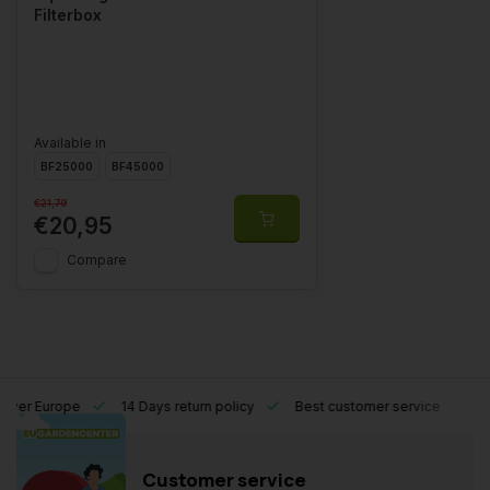
Filterbox
Available in
BF25000
BF45000
€21,79
€20,95
Compare
l over Europe
14 Days return policy
Best customer service
Customer service