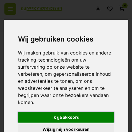
0
 over Europe
14 Days return policy
Best customer service
Wij gebruiken cookies
Back
AquaKing Connection Set Bio
Wij maken gebruik van cookies en andere
Filterbox - BF25000 | BF45000
tracking-technologieën om uw
surfervaring op onze website te
0/10 (0 Reviews)
Compare
verbeteren, om gepersonaliseerde inhoud
en advertenties te tonen, om ons
-4%
websiteverkeer te analyseren en om te
begrijpen waar onze bezoekers vandaan
komen.
Ik ga akkoord
Wijzig mijn voorkeuren