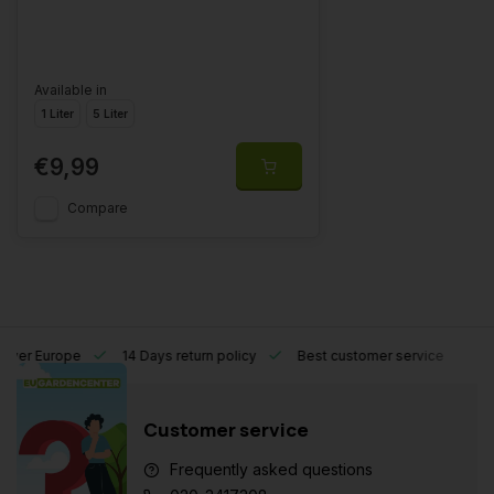
Available in
1 Liter
5 Liter
€9,99
Compare
l over Europe
14 Days return policy
Best customer service
Customer service
Frequently asked questions