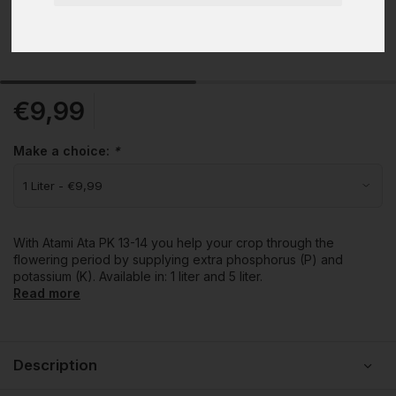
€9,99
Make a choice:
*
With Atami Ata PK 13-14 you help your crop through the
flowering period by supplying extra phosphorus (P) and
potassium (K). Available in: 1 liter and 5 liter.
Read more
Description