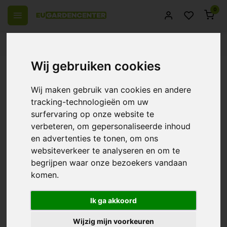
0
 over Europe
14 Days return policy
Best customer service
Wij gebruiken cookies
Back
Atami Ata PK 13-14 ~ Phosphorus-
Wij maken gebruik van cookies en andere
Potassium Addition
tracking-technologieën om uw
surfervaring op onze website te
0/10 (0 Reviews)
Compare
verbeteren, om gepersonaliseerde inhoud
en advertenties te tonen, om ons
websiteverkeer te analyseren en om te
begrijpen waar onze bezoekers vandaan
komen.
Ik ga akkoord
Wijzig mijn voorkeuren