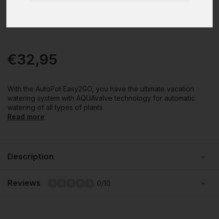
€32,95
With the AutoPot Easy2GO, you have the ultimate vacation
watering system with AQUAvalve technology for automatic
watering of all types of plants.
Read more
Description
Reviews
0/10