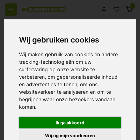
0
 over Europe
14 Days return policy
Best customer service
Wij gebruiken cookies
Back
AutoPot Easy2GO Kit ~ Growing
Wij maken gebruik van cookies en andere
System
tracking-technologieën om uw
surfervaring op onze website te
0/10 (0 Reviews)
Compare
verbeteren, om gepersonaliseerde inhoud
en advertenties te tonen, om ons
websiteverkeer te analyseren en om te
begrijpen waar onze bezoekers vandaan
komen.
Ik ga akkoord
Wijzig mijn voorkeuren