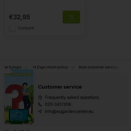
€32,95
Compare
l over Europe
14 Days return policy
Best customer service
Customer service
Frequently asked questions
020-3417308
info@eugardencenter.eu