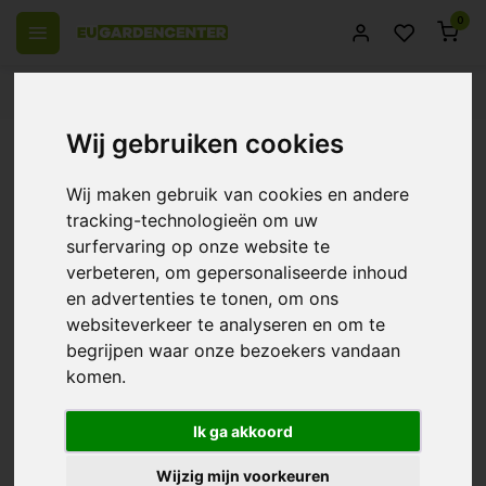
0
 over Europe
14 Days return policy
Best customer service
Wij gebruiken cookies
Back
AutoPot FlexiTank ~ Foldable Water
Wij maken gebruik van cookies en andere
Barrel
tracking-technologieën om uw
surfervaring op onze website te
0/10 (0 Reviews)
Compare
verbeteren, om gepersonaliseerde inhoud
en advertenties te tonen, om ons
websiteverkeer te analyseren en om te
begrijpen waar onze bezoekers vandaan
komen.
Ik ga akkoord
Wijzig mijn voorkeuren