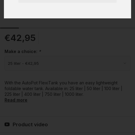
€42,95
Make a choice:
*
With the AutoPot FlexiTank you have an easy lightweight
foldable water tank. Available in: 25 liter | 50 liter | 100 liter |
225 liter | 400 liter | 750 liter | 1000 liter.
Read more
Product video