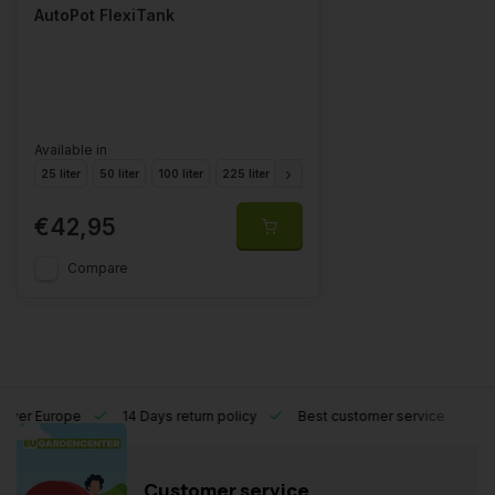
AutoPot FlexiTank
Available in
25 liter
50 liter
100 liter
225 liter
400 liter
750 liter
1000 liter
€42,95
Compare
l over Europe
14 Days return policy
Best customer service
Customer service