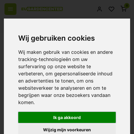
0
 over Europe
14 Days return policy
Best customer service
Wij gebruiken cookies
Back
Blumat Endpiece 8~3mm ~ Blumat
Wij maken gebruik van cookies en andere
Connection
tracking-technologieën om uw
surfervaring op onze website te
0/10 (0 Reviews)
Compare
verbeteren, om gepersonaliseerde inhoud
en advertenties te tonen, om ons
websiteverkeer te analyseren en om te
begrijpen waar onze bezoekers vandaan
komen.
Ik ga akkoord
Wijzig mijn voorkeuren