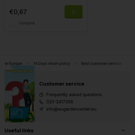
€0,67
Compare
l over Europe
14 Days return policy
Best customer service
Customer service
Frequently asked questions
020-3417308
info@eugardencenter.eu
Useful links