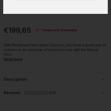
€199,65
Temporarily unavailable
With the Bonsai Hero Spare Scissors, you have a spare pair of
scissors or an extra pair of scissors to use with the Bonsai
Hero.
Read more
Description
Reviews
0/10