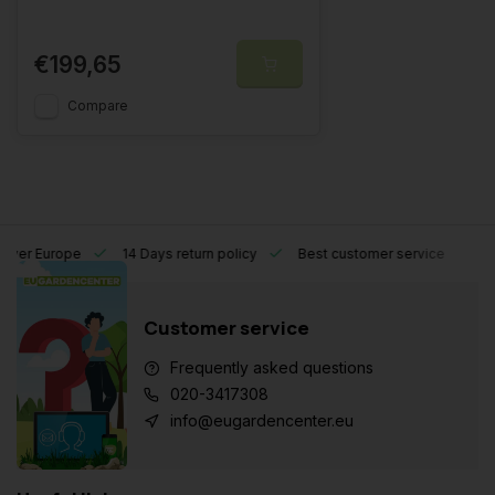
€199,65
Compare
l over Europe
14 Days return policy
Best customer service
Customer service
Frequently asked questions
020-3417308
info@eugardencenter.eu