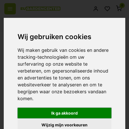
0
 over Europe
14 Days return policy
Best customer service
Wij gebruiken cookies
Back
Bonsai Hero Spare Scissor ~ Extra
Wij maken gebruik van cookies en andere
Bonsai Hero Scissors
tracking-technologieën om uw
surfervaring op onze website te
0/10 (0 Reviews)
Compare
verbeteren, om gepersonaliseerde inhoud
en advertenties te tonen, om ons
websiteverkeer te analyseren en om te
begrijpen waar onze bezoekers vandaan
komen.
Ik ga akkoord
Wijzig mijn voorkeuren