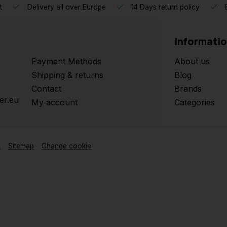
t
Delivery all over Europe
14 Days return policy
B
Informati
Payment Methods
About us
Shipping & returns
Blog
Contact
Brands
er.eu
My account
Categories
y
Sitemap
Change cookie