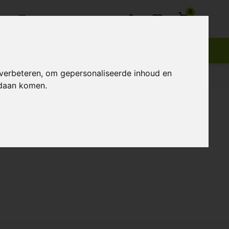
0
Customer service
 verbeteren, om gepersonaliseerde inhoud en
ndaan komen.
Popularity
Newest products
Lowest price
Highest price