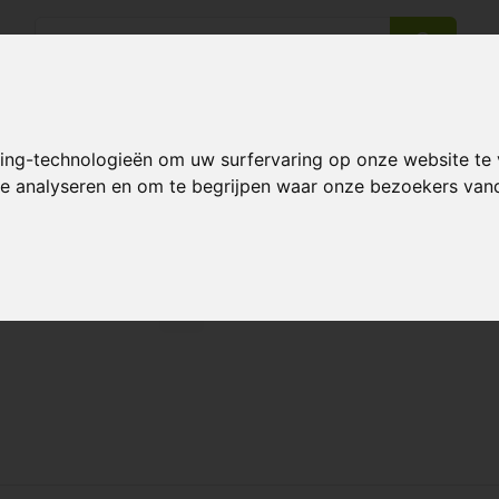
king-technologieën om uw surfervaring op onze website te
14 Days return policy
Best customer service
 te analyseren en om te begrijpen waar onze bezoekers va
Page 1 of 1