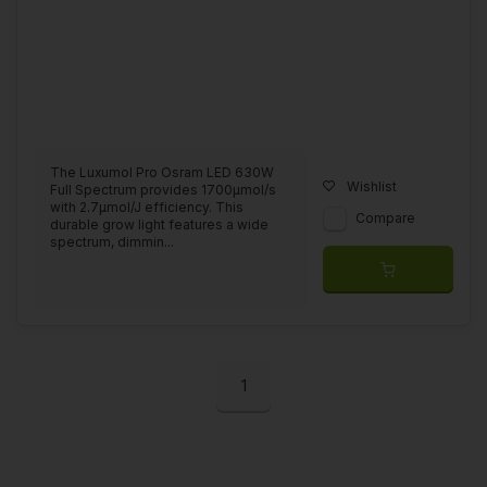
The Luxumol Pro Osram LED 630W
Wishlist
Full Spectrum provides 1700μmol/s
with 2.7μmol/J efficiency. This
Compare
durable grow light features a wide
spectrum, dimmin...
1