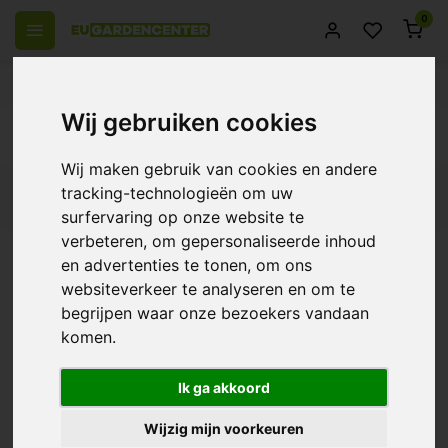
0
 over Europe
14 Days return policy
Best customer service
Wij gebruiken cookies
Back
Wij maken gebruik van cookies en andere
tracking-technologieën om uw
Filters
surfervaring op onze website te
verbeteren, om gepersonaliseerde inhoud
en advertenties te tonen, om ons
websiteverkeer te analyseren en om te
Luxumol Dim The lux
begrijpen waar onze bezoekers vandaan
komen.
€64,95
Ik ga akkoord
Wijzig mijn voorkeuren