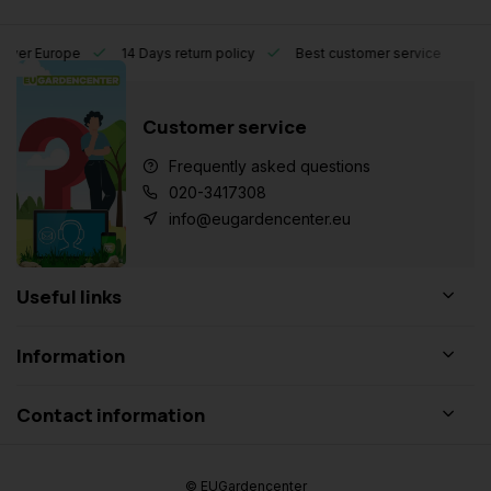
l over Europe
14 Days return policy
Best customer service
Customer service
Frequently asked questions
020-3417308
info@eugardencenter.eu
Useful links
Information
Contact information
© EUGardencenter