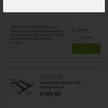
With the Luxumol Dim The lux you
Wishlist
have an electronic ballast that allows
you to run your HPS lamp, this ballast
Compare
is dimmable in four different
modes....
Luxumol Pro Osram LED
Full Spectrum
€749,95