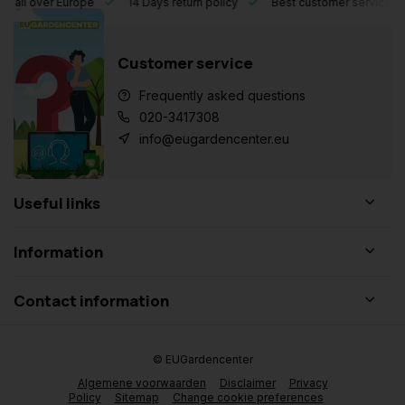
l over Europe
14 Days return policy
Best customer service
Customer service
Frequently asked questions
020-3417308
info@eugardencenter.eu
Useful links
Information
Contact information
© EUGardencenter
Algemene voorwaarden
Disclaimer
Privacy
Policy
Sitemap
Change cookie preferences