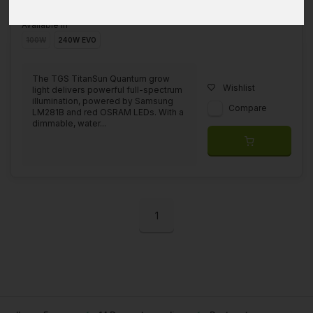
Available in
100W
240W EVO
The TGS TitanSun Quantum grow
Wishlist
light delivers powerful full-spectrum
illumination, powered by Samsung
Compare
LM281B and red OSRAM LEDs. With a
dimmable, water...
1