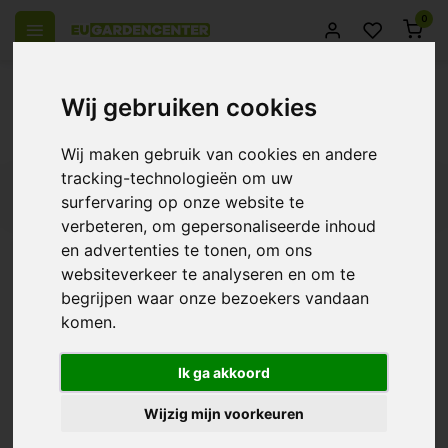
0
 over Europe
14 Days return policy
Best customer service
Wij gebruiken cookies
Back
Wij maken gebruik van cookies en andere
tracking-technologieën om uw
Filters
surfervaring op onze website te
verbeteren, om gepersonaliseerde inhoud
en advertenties te tonen, om ons
websiteverkeer te analyseren en om te
TGS TitanSun LED -
begrijpen waar onze bezoekers vandaan
Grow Light
komen.
€294,95
Ik ga akkoord
Wijzig mijn voorkeuren