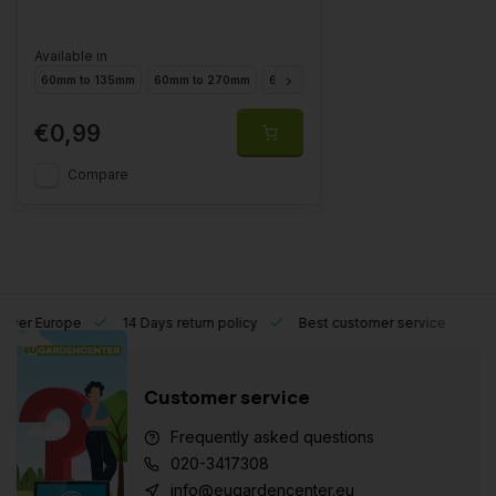
Available in
60mm to 135mm
60mm to 270mm
60mm to 320mm
60mm to 525mm
€0,99
Compare
l over Europe
14 Days return policy
Best customer service
Customer service
Frequently asked questions
020-3417308
info@eugardencenter.eu