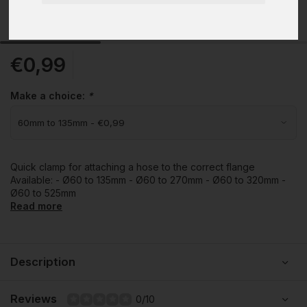
€0,99
Make a choice:
*
Quick clamp for attaching a hose to the correct flange
Available: - Ø60 to 135mm - Ø60 to 270mm - Ø60 to 320mm -
Ø60 to 525mm
Read more
Description
Reviews
0/10