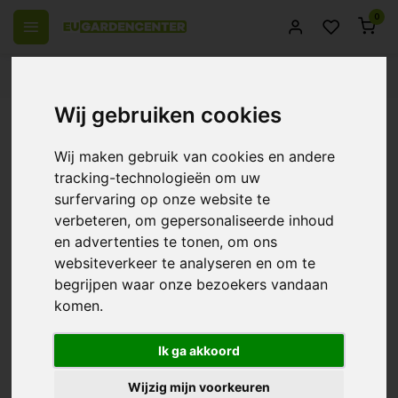
0
 over Europe
14 Days return policy
Best customer service
Wij gebruiken cookies
Back
Metal quick clamp / hose clamp
Wij maken gebruik van cookies en andere
0/10 (0 Reviews)
Compare
tracking-technologieën om uw
surfervaring op onze website te
verbeteren, om gepersonaliseerde inhoud
en advertenties te tonen, om ons
websiteverkeer te analyseren en om te
begrijpen waar onze bezoekers vandaan
komen.
Ik ga akkoord
Wijzig mijn voorkeuren