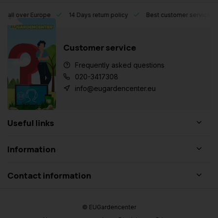
l over Europe
14 Days return policy
Best customer service
Customer service
Frequently asked questions
020-3417308
info@eugardencenter.eu
Useful links
Information
Contact information
© EUGardencenter