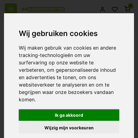
0
 over Europe
14 Days return policy
Best customer service
Wij gebruiken cookies
Back
Wij maken gebruik van cookies en andere
Products tagged with 40x27cm(25ltr)
tracking-technologieën om uw
surfervaring op onze website te
Filters
verbeteren, om gepersonaliseerde inhoud
en advertenties te tonen, om ons
websiteverkeer te analyseren en om te
begrijpen waar onze bezoekers vandaan
komen.
Plastic Pot - Round
€1,59
Ik ga akkoord
€1,85
-14%
Wijzig mijn voorkeuren