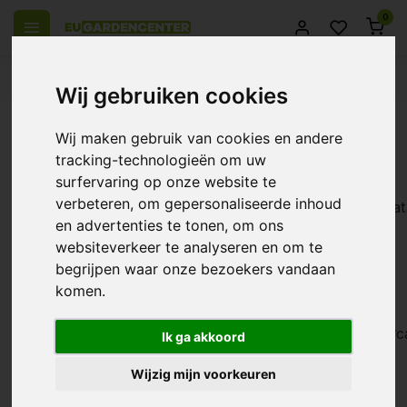
0
 over Europe
14 Days return policy
Best customer service
Wij gebruiken cookies
Back
Wij maken gebruik van cookies en andere
Tags
tracking-technologieën om uw
surfervaring op onze website te
1 component
16mm
1pot
1Pot
verbeteren, om gepersonaliseerde inhoud
Atami
Aptus
a&b
Aarde
a
Aquaking
Ata
XL
6mm
9mm
armatuur
en advertenties te tonen, om ons
autopot
BAC
basis
b'cuzz
basic nutrition
websiteverkeer te analyseren en om te
voeding
Bio
basisvoeding
B`cuzz
Bio-Green
begrijpen waar onze bezoekers vandaan
Nova
bloei
bloei booster
bloei
komen.
BioGreen
bladvoeding
stimulator
bloei
booster
voeding
bloeistimulator
bodemverbeteraar
bloom
c
Ik ga akkoord
dutch
Coco
meten
cocos
controller
DrFertigo
Wijzig mijn voorkeuren
pro
F-
easy2grow
enzymen
EPS
Ferro
Max
flange
flens
fosfor
garden
FloraDuo