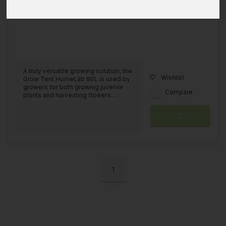
A truly versatile growing solution, the
Wishlist
Grow Tent HomeLab 80L is used by
growers for both growing juvenile
Compare
plants and harvesting flowers....
1