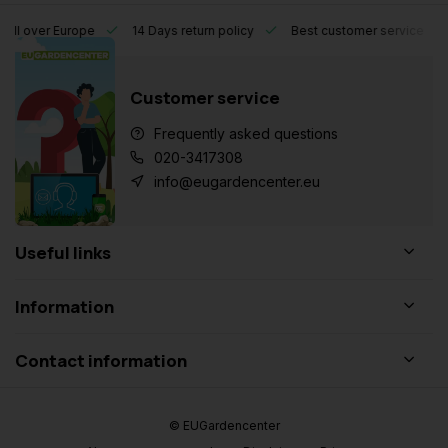
l over Europe
14 Days return policy
Best customer service
Customer service
Frequently asked questions
020-3417308
info@eugardencenter.eu
Useful links
Information
Contact information
© EUGardencenter