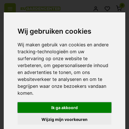
0
 over Europe
14 Days return policy
Best customer service
Wij gebruiken cookies
Back
Wij maken gebruik van cookies en andere
Products tagged with 80cm
tracking-technologieën om uw
surfervaring op onze website te
Filters
verbeteren, om gepersonaliseerde inhoud
en advertenties te tonen, om ons
websiteverkeer te analyseren en om te
begrijpen waar onze bezoekers vandaan
komen.
HOMEbox HomeLab 80L
- 80x150x200cm
€153,95
Ik ga akkoord
Wijzig mijn voorkeuren