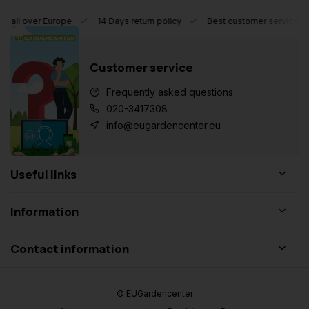
l over Europe
14 Days return policy
Best customer service
Customer service
Frequently asked questions
020-3417308
info@eugardencenter.eu
Useful links
Information
Contact information
© EUGardencenter