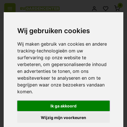
0
 over Europe
14 Days return policy
Best customer service
Wij gebruiken cookies
Back
Wij maken gebruik van cookies en andere
Products tagged with afrijpen
tracking-technologieën om uw
surfervaring op onze website te
Filters
verbeteren, om gepersonaliseerde inhoud
en advertenties te tonen, om ons
websiteverkeer te analyseren en om te
begrijpen waar onze bezoekers vandaan
komen.
Atami Bloombastic
€16,50
Ik ga akkoord
Wijzig mijn voorkeuren