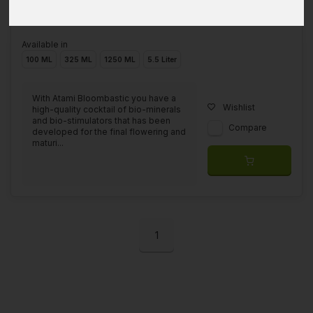
Available in
100 ML
325 ML
1250 ML
5.5 Liter
With Atami Bloombastic you have a
Wishlist
high-quality cocktail of bio-minerals
and bio-stimulators that has been
Compare
developed for the final flowering and
maturi...
1