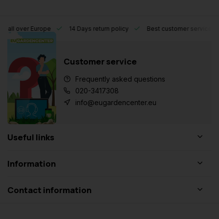
l over Europe
14 Days return policy
Best customer service
Customer service
Frequently asked questions
020-3417308
info@eugardencenter.eu
Useful links
Information
Contact information