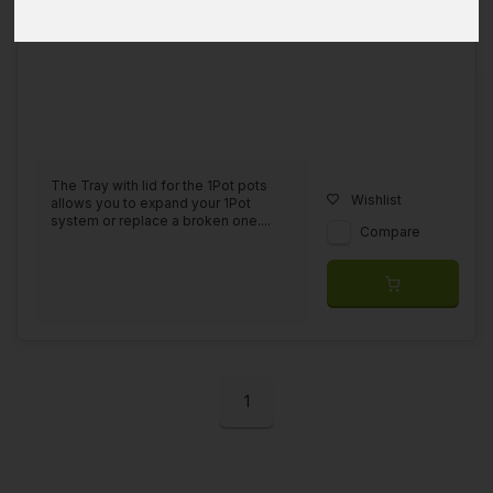
The Tray with lid for the 1Pot pots
Wishlist
allows you to expand your 1Pot
system or replace a broken one....
Compare
1