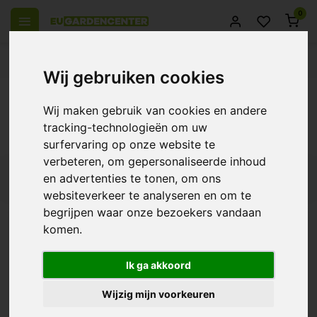
0
 over Europe
14 Days return policy
Best customer service
Wij gebruiken cookies
Back
Wij maken gebruik van cookies en andere
Products tagged with AutoPot 1Pot Tray
tracking-technologieën om uw
with Lid
surfervaring op onze website te
verbeteren, om gepersonaliseerde inhoud
en advertenties te tonen, om ons
Filters
websiteverkeer te analyseren en om te
begrijpen waar onze bezoekers vandaan
komen.
AutoPot 1Pot Tray with
Lid
Ik ga akkoord
€17,50
Wijzig mijn voorkeuren