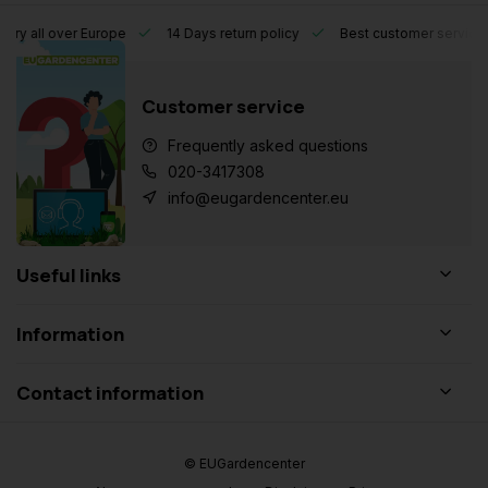
l over Europe
14 Days return policy
Best customer service
Customer service
Frequently asked questions
020-3417308
info@eugardencenter.eu
Useful links
Information
Contact information
© EUGardencenter