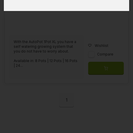
With the AutoPot 1Pot XL you have a
Wishlist
self watering growing system that
you do not have to worry about.
Compare
Available in: 8 Pots | 12 Pots | 16 Pots
| 24...
1