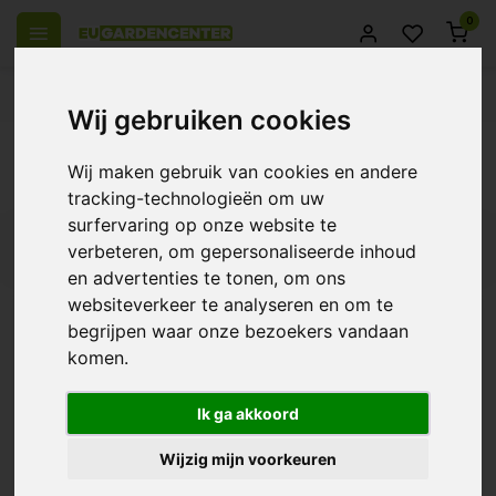
0
 over Europe
14 Days return policy
Best customer service
Wij gebruiken cookies
Back
Wij maken gebruik van cookies en andere
Products tagged with AutoPot 1Pot XL
tracking-technologieën om uw
surfervaring op onze website te
Filters
verbeteren, om gepersonaliseerde inhoud
en advertenties te tonen, om ons
websiteverkeer te analyseren en om te
begrijpen waar onze bezoekers vandaan
komen.
AutoPot 1Pot XL
€316,54
Ik ga akkoord
Wijzig mijn voorkeuren