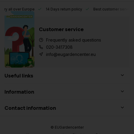
l over Europe
14 Days return policy
Best customer service
Customer service
Frequently asked questions
020-3417308
info@eugardencenter.eu
Useful links
Information
Contact information
© EUGardencenter