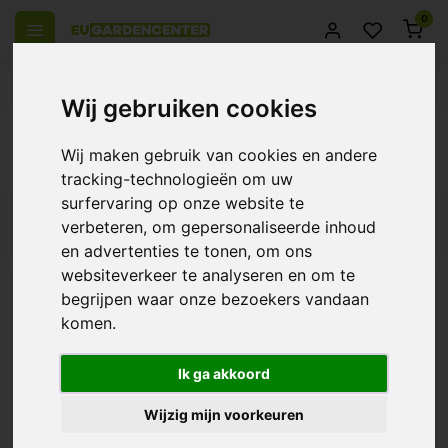
0
 over Europe
14 Days return policy
Best customer service
Wij gebruiken cookies
Back
Wij maken gebruik van cookies en andere
Products tagged with Flange bushing
tracking-technologieën om uw
surfervaring op onze website te
Filters
verbeteren, om gepersonaliseerde inhoud
en advertenties te tonen, om ons
websiteverkeer te analyseren en om te
begrijpen waar onze bezoekers vandaan
komen.
Flange Metal
€2,33
Ik ga akkoord
Wijzig mijn voorkeuren