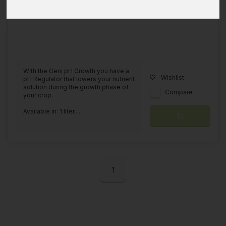
With the Geni pH Growth you have a
Wishlist
pH Regulator that lowers your nutrient
solution during the growth phase of
Compare
your crop.
Available in: 1 liter....
1