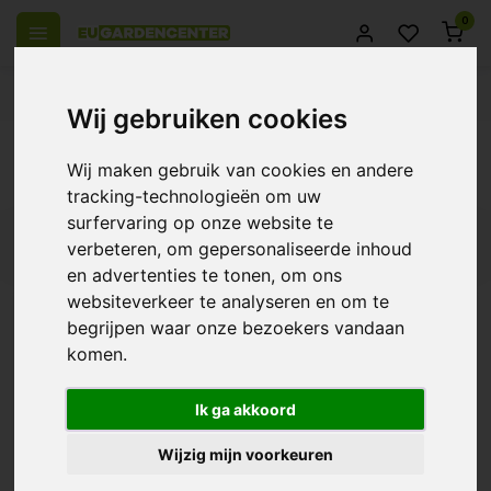
0
 over Europe
14 Days return policy
Best customer service
Wij gebruiken cookies
Back
Wij maken gebruik van cookies en andere
Products tagged with geni ph- groei
tracking-technologieën om uw
surfervaring op onze website te
Filters
verbeteren, om gepersonaliseerde inhoud
en advertenties te tonen, om ons
websiteverkeer te analyseren en om te
begrijpen waar onze bezoekers vandaan
komen.
Geni pH- Growth
€9,95
Ik ga akkoord
Wijzig mijn voorkeuren