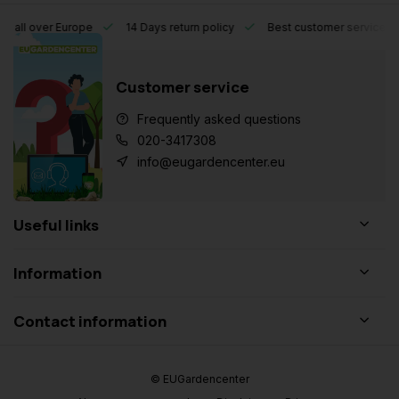
l over Europe
14 Days return policy
Best customer service
Customer service
Frequently asked questions
020-3417308
info@eugardencenter.eu
Useful links
Information
Contact information
© EUGardencenter