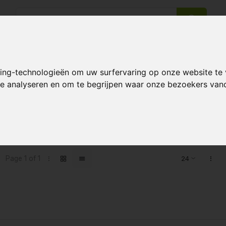
king-technologieën om uw surfervaring op onze website te
14 Days return policy
Best customer service
 te analyseren en om te begrijpen waar onze bezoekers va
ts tagged with GGT 44 SH
Page 1 of 1