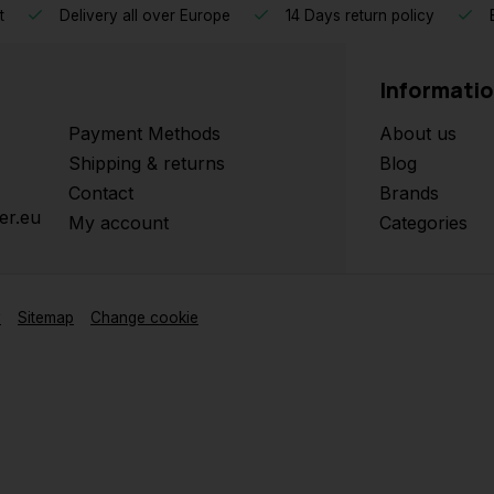
t
Delivery all over Europe
14 Days return policy
B
Informati
Payment Methods
About us
Shipping & returns
Blog
Contact
Brands
er.eu
My account
Categories
y
Sitemap
Change cookie