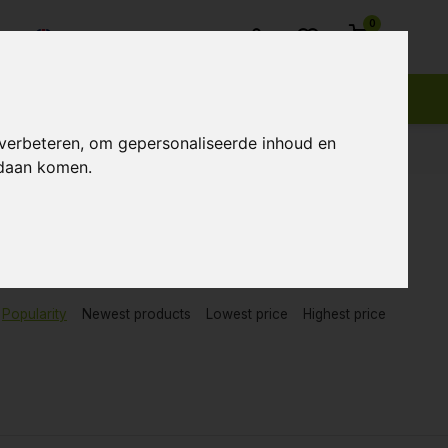
0
Customer service
 verbeteren, om gepersonaliseerde inhoud en
ndaan komen.
Popularity
Newest products
Lowest price
Highest price