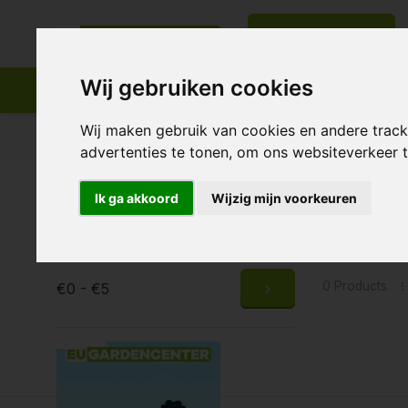
All categories
Wij gebruiken cookies
Wij maken gebruik van cookies en andere trac
Appropriate assortment
Delivery all over Europe
advertenties te tonen, om ons websiteverkeer
Home
Tags
GGT 44 SH
Ik ga akkoord
Wijzig mijn voorkeuren
Produc
Price
0 Products
€0 - €5