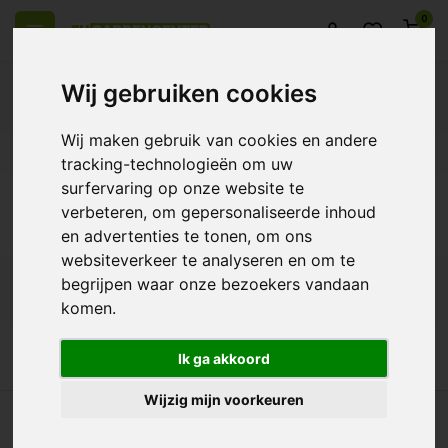
0
Wij gebruiken cookies
Wij maken gebruik van cookies en andere
l over Europe
14 Days return policy
Best customer service
tracking-technologieën om uw
surfervaring op onze website te
Back
verbeteren, om gepersonaliseerde inhoud
Products tagged with ggt
en advertenties te tonen, om ons
websiteverkeer te analyseren en om te
begrijpen waar onze bezoekers vandaan
Filters
komen.
Ik ga akkoord
Wijzig mijn voorkeuren
ll over Europe
14 Days return policy
Best customer service