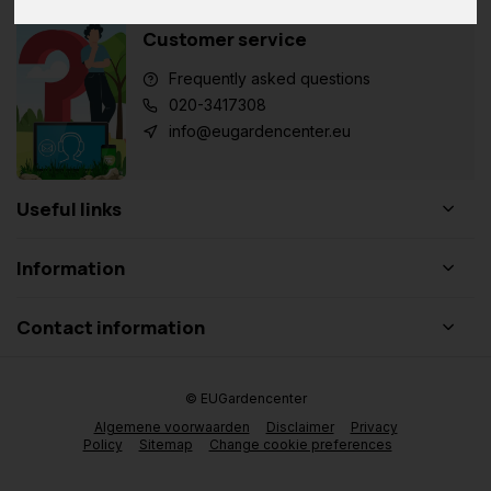
Customer service
Frequently asked questions
020-3417308
info@eugardencenter.eu
Useful links
Information
Contact information
© EUGardencenter
Algemene voorwaarden
Disclaimer
Privacy
Policy
Sitemap
Change cookie preferences