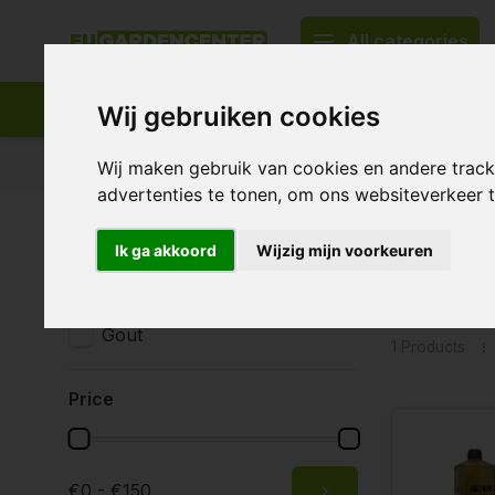
All categories
Wij gebruiken cookies
Appropriate assortment
Delivery all over Europe
Wij maken gebruik van cookies en andere trac
advertenties te tonen, om ons websiteverkeer
Home
Tags
Gout Silicium
Ik ga akkoord
Wijzig mijn voorkeuren
Product
Brands
All brands
Gout
1 Products
Price
€0 - €150