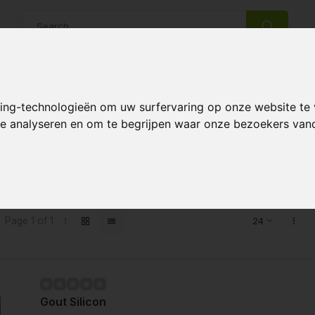
14 Days return policy
Best customer service
king-technologieën om uw surfervaring op onze website te
 te analyseren en om te begrijpen waar onze bezoekers va
s tagged with Gout Silicium
Page 1 of 1
Gout Silicon