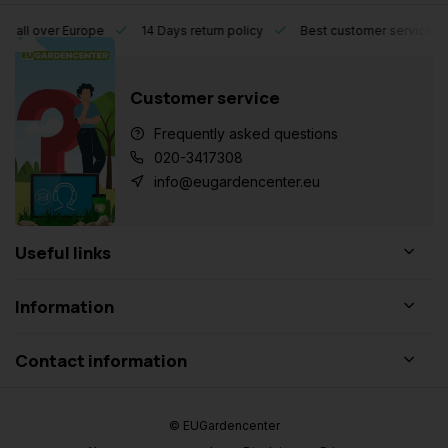
l over Europe
14 Days return policy
Best customer service
Customer service
Frequently asked questions
020-3417308
info@eugardencenter.eu
Useful links
Information
Contact information
© EUGardencenter