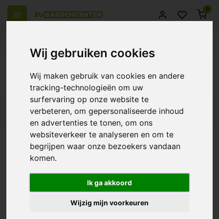
0
 over Europe
14 Days return policy
Best customer service
Wij gebruiken cookies
Back
Wij maken gebruik van cookies en andere
Products tagged with inline
tracking-technologieën om uw
surfervaring op onze website te
Filters
verbeteren, om gepersonaliseerde inhoud
en advertenties te tonen, om ons
websiteverkeer te analyseren en om te
begrijpen waar onze bezoekers vandaan
komen.
Can-Inline Carbon filter
€107,95
Ik ga akkoord
Wijzig mijn voorkeuren