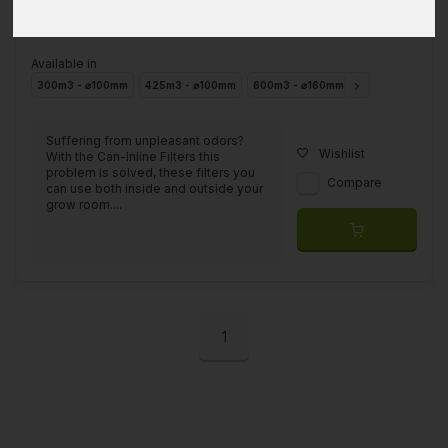
Available in
300m3 - ⌀100mm
425m3 - ⌀100mm
600m3 - ⌀160mm
1000m3 - ⌀250
Suffering from unpleasant odors?
Wishlist
With the Can-Inline Filters this
problem is solved, these filters you
Compare
can use both inside and outside your
grow room....
1