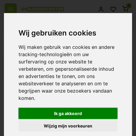
0
 over Europe
14 Days return policy
Best customer service
Wij gebruiken cookies
Back
Wij maken gebruik van cookies en andere
Products tagged with luchtbevochtiging
tracking-technologieën om uw
surfervaring op onze website te
Filters
verbeteren, om gepersonaliseerde inhoud
en advertenties te tonen, om ons
websiteverkeer te analyseren en om te
begrijpen waar onze bezoekers vandaan
komen.
Airfan Healthcare
Humidifier
€339,80
Ik ga akkoord
Wijzig mijn voorkeuren