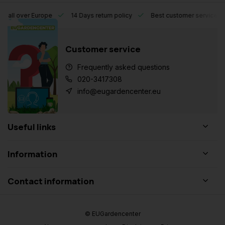
l over Europe
14 Days return policy
Best customer service
Customer service
Frequently asked questions
020-3417308
info@eugardencenter.eu
Useful links
Information
Contact information
© EUGardencenter