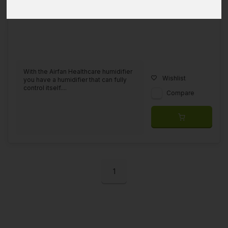
With the Airfan Healthcare humidifier
Wishlist
you have a humidifier that can fully
control itself....
Compare
1