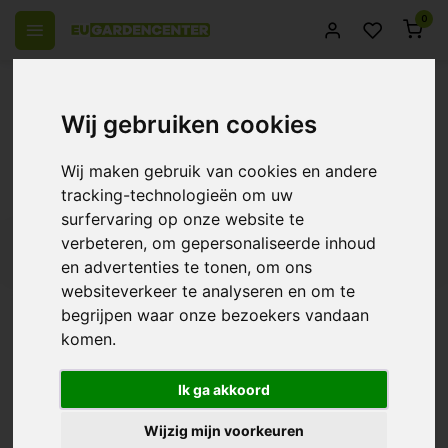
0
 over Europe
14 Days return policy
Best customer service
Wij gebruiken cookies
Back
Products tagged with luchtvochtigheid
Wij maken gebruik van cookies en andere
sensor
tracking-technologieën om uw
surfervaring op onze website te
verbeteren, om gepersonaliseerde inhoud
Filters
en advertenties te tonen, om ons
websiteverkeer te analyseren en om te
begrijpen waar onze bezoekers vandaan
komen.
TechGrow Temp/RH
Sensor
Ik ga akkoord
€43,05
Wijzig mijn voorkeuren