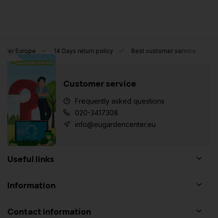
l over Europe
14 Days return policy
Best customer service
Customer service
Frequently asked questions
020-3417308
info@eugardencenter.eu
Useful links
Information
Contact information