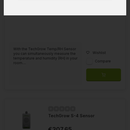
With the TechGrow Temp/RH Sensor
Wishlist
you can simultaneously measure the
temperature and humidity (RH) in your
Compare
room....
TechGrow S-4 Sensor
€307,65