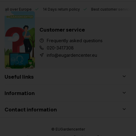
ll over Europe
14 Days return policy
Best customer service
Customer service
Frequently asked questions
020-3417308
info@eugardencenter.eu
Useful links
Information
Contact information
© EUGardencenter