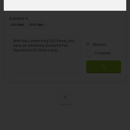
Available in
630 Watt
1000 Watt
With the Lumen King LED Panel, you
Wishlist
have an extremely powerful Full
Spectrum LED Grow Lamp....
Compare
1