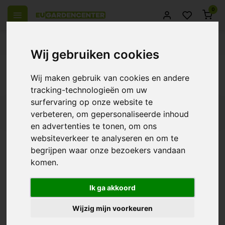
0
l over Europe
14 Days return policy
Best customer service
Wij gebruiken cookies
Back
Wij maken gebruik van cookies en andere
Products tagged with lumen king
tracking-technologieën om uw
surfervaring op onze website te
Filters
verbeteren, om gepersonaliseerde inhoud
en advertenties te tonen, om ons
websiteverkeer te analyseren en om te
begrijpen waar onze bezoekers vandaan
komen.
Lumen King LED
€759,00
Ik ga akkoord
Wijzig mijn voorkeuren