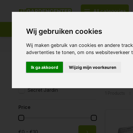
All categories
Wij gebruiken cookies
Appropriate assortment
Delivery all over Europe
Wij maken gebruik van cookies en andere trac
advertenties te tonen, om ons websiteverkeer
Home
Tags
Secret Jardin transparante deksel
Ik ga akkoord
Wijzig mijn voorkeuren
Product
Brands
All brands
Secret Jardin
1 Products
Price
€0 - €10