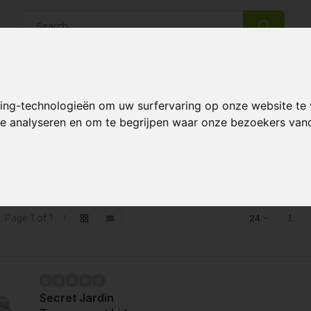
14 Days return policy
Best customer service
king-technologieën om uw surfervaring op onze website te
 te analyseren en om te begrijpen waar onze bezoekers va
s tagged with Secret Jardin trans
Page 1 of 1
Secret Jardin