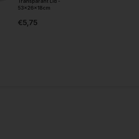
Transparant Lid -
53x26x18cm
€5,75