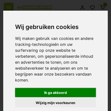
0
 over Europe
14 Days return policy
Best customer service
Wij gebruiken cookies
Back
Wij maken gebruik van cookies en andere
Products tagged with starter
tracking-technologieën om uw
surfervaring op onze website te
Filters
verbeteren, om gepersonaliseerde inhoud
en advertenties te tonen, om ons
websiteverkeer te analyseren en om te
begrijpen waar onze bezoekers vandaan
komen.
Plagron Top Grow Box
€50,98
Ik ga akkoord
€43,10
18%
Wijzig mijn voorkeuren