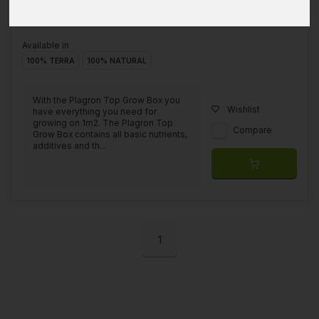
Available in
100% TERRA
100% NATURAL
With the Plagron Top Grow Box you
Wishlist
have everything you need for
growing on 1m2. The Plagron Top
Compare
Grow Box contains all basic nutrients,
additives and th...
1