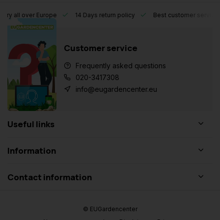
l over Europe
14 Days return policy
Best customer service
Customer service
Frequently asked questions
020-3417308
info@eugardencenter.eu
Useful links
Information
Contact information
© EUGardencenter