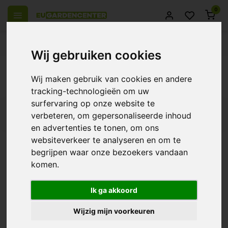
0
 over Europe
14 Days return policy
Best customer service
Wij gebruiken cookies
Back
Wij maken gebruik van cookies en andere
Products tagged with stekken plug
tracking-technologieën om uw
surfervaring op onze website te
Filters
verbeteren, om gepersonaliseerde inhoud
en advertenties te tonen, om ons
websiteverkeer te analyseren en om te
begrijpen waar onze bezoekers vandaan
komen.
Eazy plug | Cutting plug
tray CT
€12,95
Ik ga akkoord
Wijzig mijn voorkeuren