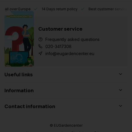
l over Europe
14 Days return policy
Best customer service
Customer service
Frequently asked questions
020-3417308
info@eugardencenter.eu
Useful links
Information
Contact information
© EUGardencenter