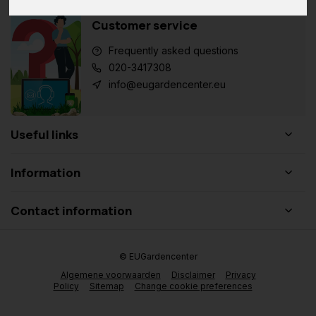
Customer service
Frequently asked questions
020-3417308
info@eugardencenter.eu
Useful links
Information
Contact information
© EUGardencenter
Algemene voorwaarden
Disclaimer
Privacy
Policy
Sitemap
Change cookie preferences