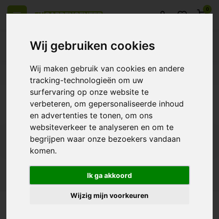
0
Wij gebruiken cookies
Wij maken gebruik van cookies en andere
 over Europe
14 Days return policy
Best customer service
tracking-technologieën om uw
surfervaring op onze website te
Back
verbeteren, om gepersonaliseerde inhoud
Products tagged with toevoeging
en advertenties te tonen, om ons
websiteverkeer te analyseren en om te
begrijpen waar onze bezoekers vandaan
Filters
komen.
Ik ga akkoord
Wijzig mijn voorkeuren
ll over Europe
14 Days return policy
Best customer service