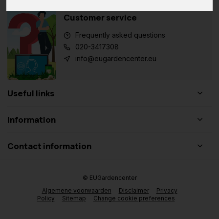
Customer service
Frequently asked questions
020-3417308
info@eugardencenter.eu
Useful links
Information
Contact information
© EUGardencenter
Algemene voorwaarden
Disclaimer
Privacy
Policy
Sitemap
Change cookie preferences