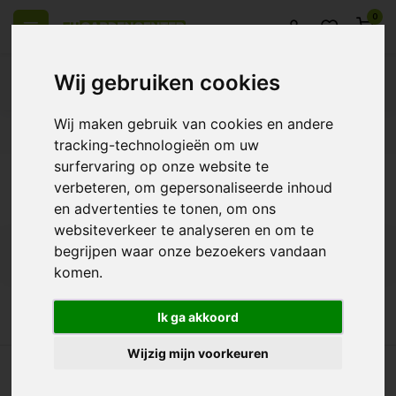
0
Wij gebruiken cookies
Wij maken gebruik van cookies en andere
l over Europe
14 Days return policy
Best customer service
tracking-technologieën om uw
surfervaring op onze website te
Back
verbeteren, om gepersonaliseerde inhoud
Products tagged with TriPack
en advertenties te tonen, om ons
websiteverkeer te analyseren en om te
begrijpen waar onze bezoekers vandaan
Filters
komen.
Ik ga akkoord
Wijzig mijn voorkeuren
ll over Europe
14 Days return policy
Best customer service