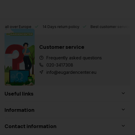
l over Europe
14 Days return policy
Best customer service
Customer service
Frequently asked questions
020-3417308
info@eugardencenter.eu
Useful links
Information
Contact information