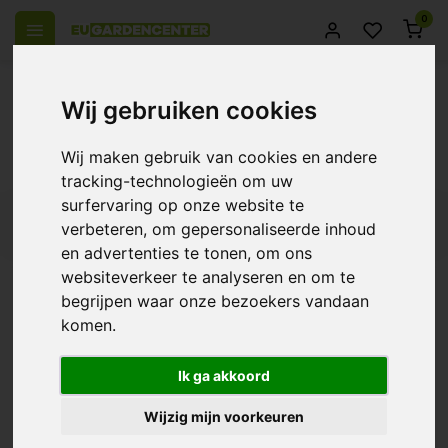
0
 over Europe
14 Days return policy
Best customer service
Wij gebruiken cookies
Back
Wij maken gebruik van cookies en andere
Products tagged with tt160
tracking-technologieën om uw
surfervaring op onze website te
Filters
verbeteren, om gepersonaliseerde inhoud
en advertenties te tonen, om ons
websiteverkeer te analyseren en om te
begrijpen waar onze bezoekers vandaan
komen.
S-Vent Tube fan - TT
€35,95
Ik ga akkoord
Wijzig mijn voorkeuren