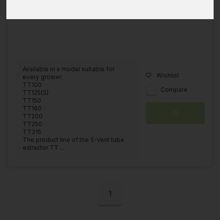
Available in a model suitable for
Wishlist
every grower:
TT100
Compare
TT125(S)
TT150
TT160
TT200
TT250
TT315
The product line of the S-Vent tube
extractor TT ...
1