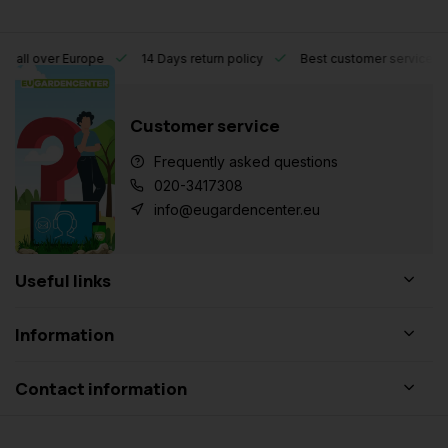
l over Europe
14 Days return policy
Best customer service
Customer service
Frequently asked questions
020-3417308
info@eugardencenter.eu
Useful links
Information
Contact information