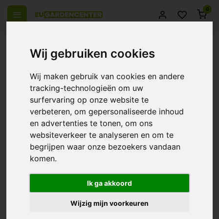
0
 over Europe
14 Days return policy
Best customer service
Wij gebruiken cookies
Back
Wij maken gebruik van cookies en andere
Products tagged with Universele kraan
tracking-technologieën om uw
voor watervaten
surfervaring op onze website te
verbeteren, om gepersonaliseerde inhoud
en advertenties te tonen, om ons
Filters
websiteverkeer te analyseren en om te
begrijpen waar onze bezoekers vandaan
komen.
Universal valve for
Watertanks
Ik ga akkoord
€12,95
Wijzig mijn voorkeuren