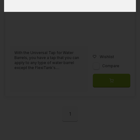
With the Universal Tap for Water
Wishlist
Barrels, you have a tap that you can
apply to any type of water barrel
Compare
except the FlexiTank's....
1