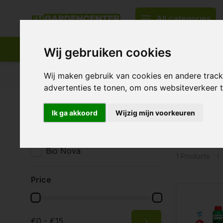
All categories
Wij gebruiken cookies
Appropriate assortment
Delivery all over Europe
Wij maken gebruik van cookies en andere trac
advertenties te tonen, om ons websiteverkeer
Home
Tags
X-cel
Ik ga akkoord
Wijzig mijn voorkeuren
Product
Brands
All brands
Bio Nova
1 Products
Price
€0 - €15