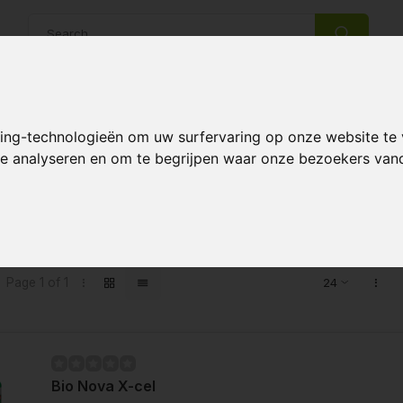
14 Days return policy
Best customer service
king-technologieën om uw surfervaring op onze website te
 te analyseren en om te begrijpen waar onze bezoekers va
s tagged with X-cel
Page 1 of 1
Bio Nova X-cel