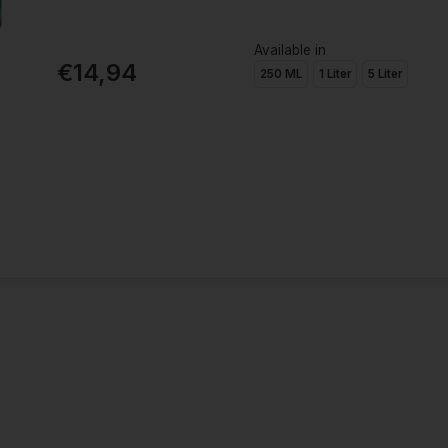
Available in
€14,94
250 ML
1 Liter
5 Liter